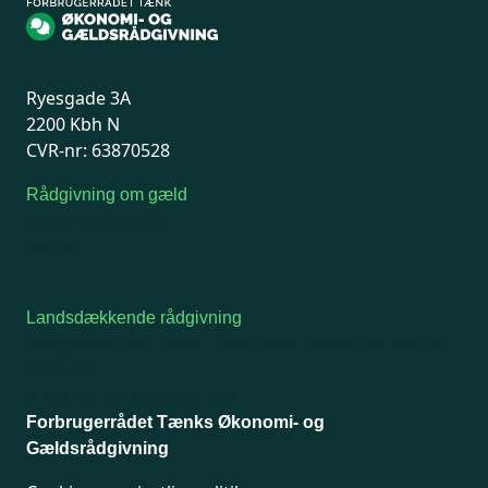
Ryesgade 3A
2200 Kbh N
CVR-nr: 63870528
Rådgivning om gæld
Book rådgivning
Om os
Landsdækkende rådgivning
Rådgivning ved fysisk fremmøde, online, på telefon
eller mail.
Adresser og åbningstider
Forbrugerrådet Tænks Økonomi- og
Gældsrådgivning