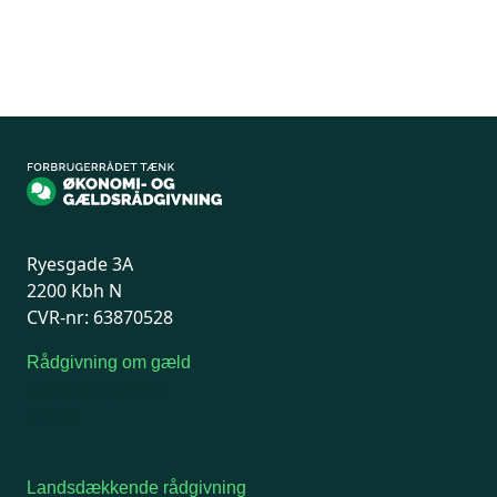
Ryesgade 3A
2200 Kbh N
CVR-nr: 63870528
Rådgivning om gæld
Book rådgivning
Om os
Landsdækkende rådgivning