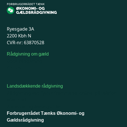
Ryesgade 3A
2200 Kbh N
CVR-nr: 63870528
Rådgivning om gæld
Book rådgivning
Om os
Landsdækkende rådgivning
Rådgivning ved fysisk fremmøde, online, på telefon
eller mail.
Adresser og åbningstider
Forbrugerrådet Tænks Økonomi- og
Gældsrådgivning