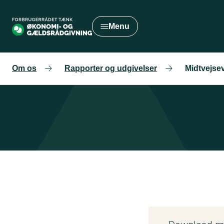
Gå
til
Menu
hovedindhold
Om os
Rapporter og udgivelser
Midtvejsev