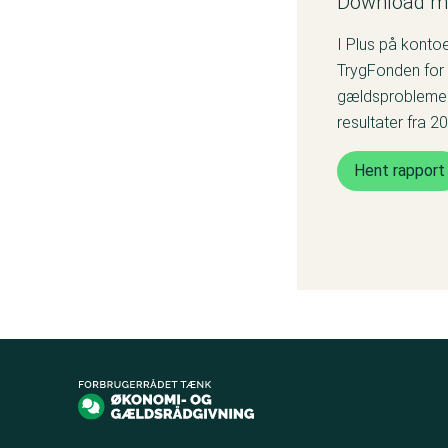
Download mi
I Plus på konto
TrygFonden for 
gældsproblemer 
resultater fra 20
Hent rapport