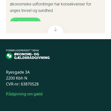
økonomiske udfordringer har konsekvenser for
unges trivsel og sundhed.
Hent rapport
Ryesgade 3A
2200 Kbh N
CVR-nr: 63870528
Rådgivning om gæld
Book rådgivning
Om os