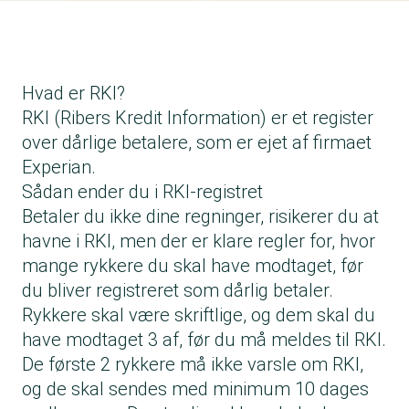
Hvad er RKI?
RKI (Ribers Kredit Information) er et register
over dårlige betalere, som er ejet af firmaet
Experian.
Sådan ender du i RKI-registret
Betaler du ikke dine regninger, risikerer du at
havne i RKI, men der er klare regler for, hvor
mange rykkere du skal have modtaget, før
du bliver registreret som dårlig betaler.
Rykkere skal være skriftlige, og dem skal du
have modtaget 3 af, før du må meldes til RKI.
De første 2 rykkere må ikke varsle om RKI,
og de skal sendes med minimum 10 dages