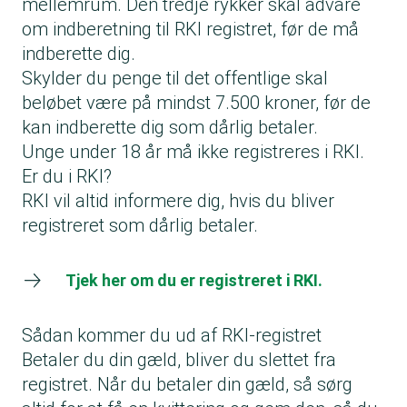
mellemrum. Den tredje rykker skal advare
om indberetning til RKI registret, før de må
indberette dig.
Skylder du penge til det offentlige skal
beløbet være på mindst 7.500 kroner, før de
kan indberette dig som dårlig betaler.
Unge under 18 år må ikke registreres i RKI.
Er du i RKI?
RKI vil altid informere dig, hvis du bliver
registreret som dårlig betaler.
Tjek her om du er registreret i RKI.
Sådan kommer du ud af RKI-registret
Betaler du din gæld, bliver du slettet fra
registret. Når du betaler din gæld, så sørg