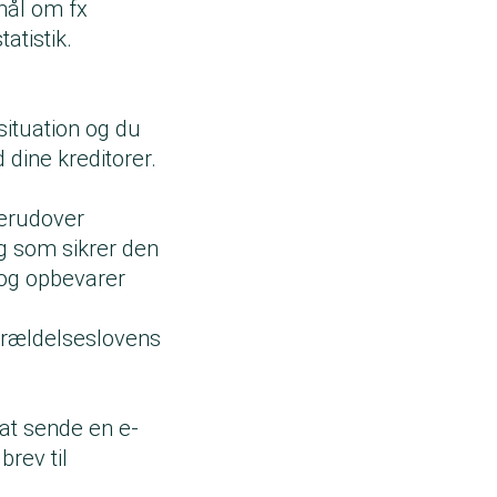
smål om fx
atistik.
 situation og du
 dine kreditorer.
Derudover
g som sikrer den
 og opbevarer
 forældelseslovens
 at sende en e-
brev til