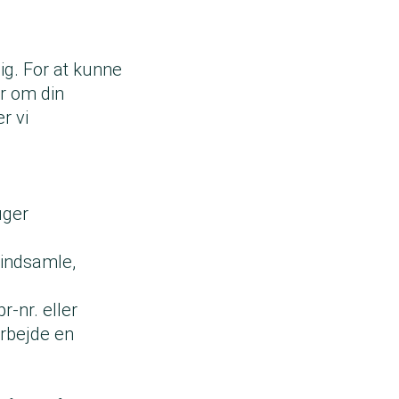
ig. For at kunne
er om din
r vi
uger
 indsamle,
r-nr. eller
arbejde en