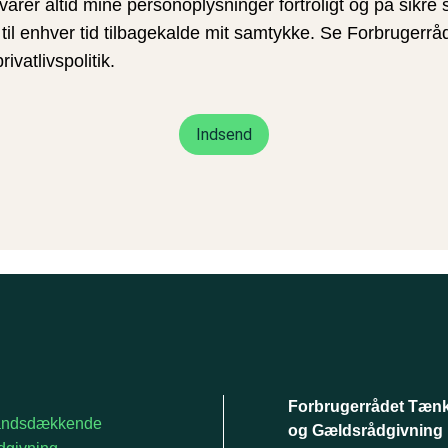
arer altid mine personoplysninger fortroligt og på sikre 
til enhver tid tilbagekalde mit samtykke. Se Forbrugerrå
privatlivspolitik
.
Forbrugerrådet Tæn
andsdækkende
og Gældsrådgivning