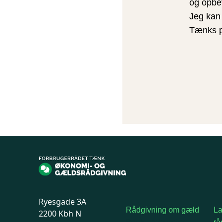
og opbev
Jeg kan 
Tænks
Ryesgade 3A
Rådgivning om gæld
L
2200 Kbh N