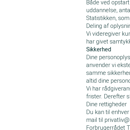
Både ved opstart 
uddannelse, antal
Statistikken, som
Deling af oplysni
Vi videregiver ku
har givet samtykk
Sikkerhed
Dine personoplys
anvender vi ekst
samme sikkerhed 
altid dine person
Vi har rådgiverans
frister. Derefter
Dine rettigheder
Du kan til enhver
mail til
privatliv@
Forbrugerrådet 