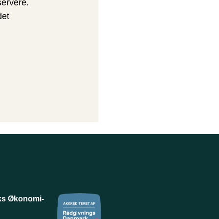
servere.
det
ks Økonomi-