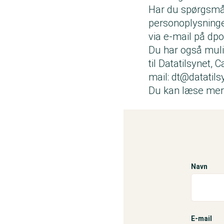
Har du spørgsmål
personoplysninge
via e-mail på
dpo
Du har også muli
til Datatilsynet, 
mail:
dt@datatils
Du kan læse mere
Navn
Navn
E-mail