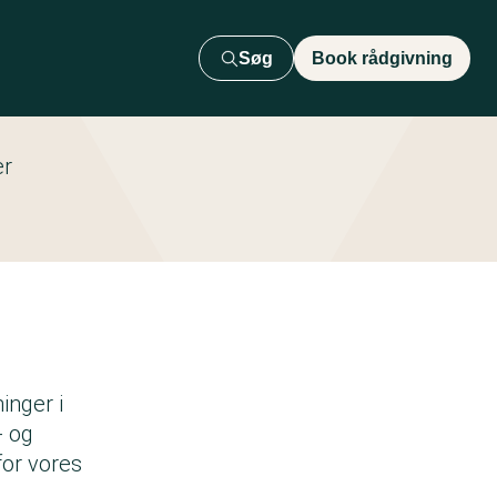
Søg
Book rådgivning
er
inger i
- og
for vores