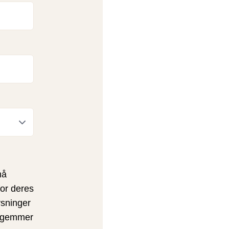
må
or deres
ysninger
k gemmer