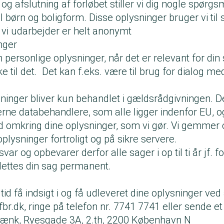
og afslutning af forløbet stiller vi dig nogle spørg
 børn og boligform. Disse oplysninger bruger vi til st
 vi udarbejder er helt anonymt
nger
n personlige oplysninger, når det er relevant for din
e til det. Det kan f.eks. være til brug for dialog med
ninger bliver kun behandlet i gældsrådgivningen. 
erne databehandlere, som alle ligger indenfor EU, o
omkring dine oplysninger, som vi gør. Vi gemmer
oplysninger fortroligt og på sikre servere.
var og opbevarer derfor alle sager i op til ti år jf.
 slettes din sag permanent.
 tid få indsigt i og få udleveret dine oplysninger ved
fbr.dk
, ringe på telefon nr. 7741 7741 eller sende et 
Tænk, Ryesgade 3A, 2.th, 2200 København N