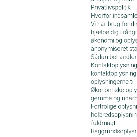
Privatlivspolitik
Hvorfor indsamle
Vi har brug for d
hjælpe dig i rådg
økonomi og oplys
anonymiseret stat
Sådan behandler v
Kontaktoplysning
kontaktoplysninge
oplysningerne til
Økonomiske oplys
gemme og udarbej
Fortrolige oplysni
helbredsoplysnin
fuldmagt
Baggrundsoplysn