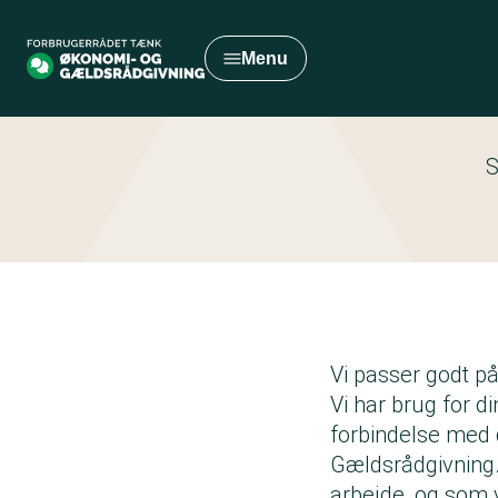
Gå
til
Menu
hovedindhold
S
Vi passer godt på
Vi har brug for d
forbindelse med 
Gældsrådgivning.
arbejde, og som v