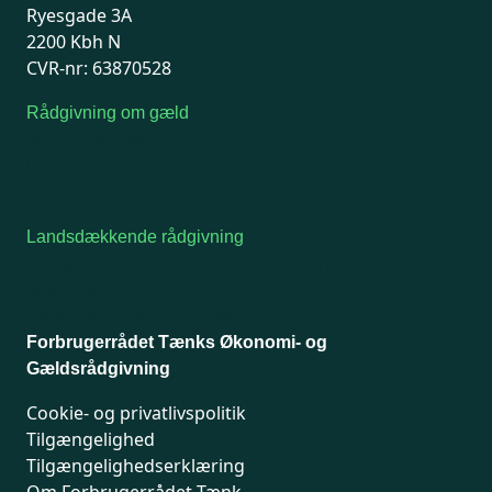
Ryesgade 3A
2200 Kbh N
CVR-nr: 63870528
Rådgivning om gæld
Book rådgivning
Om os
Landsdækkende rådgivning
Rådgivning ved fysisk fremmøde, online, på telefon
eller mail.
Adresser og åbningstider
Forbrugerrådet Tænks Økonomi- og
Gældsrådgivning
Cookie- og privatlivspolitik
Tilgængelighed
Tilgængelighedserklæring
Om Forbrugerrådet Tænk