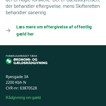
der behandler eftergivelse, mens Skifteretten
behandler sanering.
Læs mere om eftergivelse af offentlig
gæld her
Ryesgade 3A
2200 Kbh N
CVR-nr: 63870528
Rådgivning om gæld
Book rådgivning