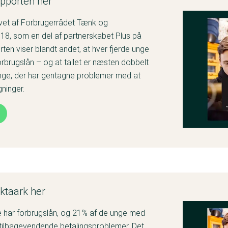
pporten her
vet af Forbrugerrådet Tænk og
18, som en del af partnerskabet Plus på
ten viser blandt andet, at hver fjerde unge
orbrugslån – og at tallet er næsten dobbelt
unge, der har gentagne problemer med at
ninger.
ktaark her
e har forbrugslån, og 21% af de unge med
 tilbagevendende betalingsproblemer. Det