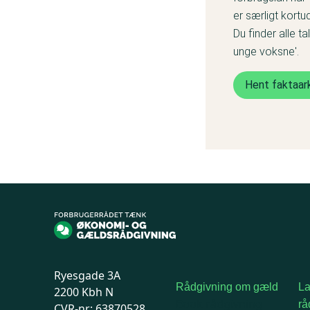
er særligt kortu
Du finder alle ta
unge voksne'.
Hent faktaar
Ryesgade 3A
Rådgivning om gæld
L
2200 Kbh N
Book rådgivning
rå
CVR-nr: 63870528