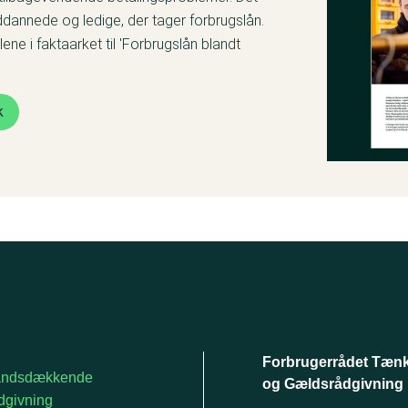
ddannede og ledige, der tager forbrugslån.
llene i faktaarket til 'Forbrugslån blandt
k
Forbrugerrådet Tæn
andsdækkende
og Gældsrådgivning
dgivning