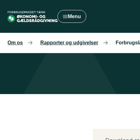
Gå
til
Menu
hovedindhold
Om os
Rapporter og udgivelser
Forbrugsl