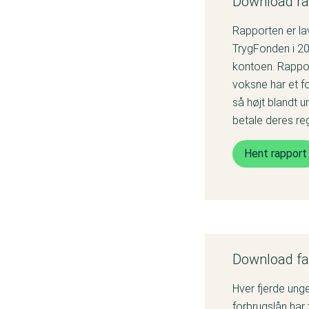
Download ra
Rapporten er la
TrygFonden i 20
kontoen. Rappor
voksne har et f
så højt blandt 
betale deres reg
Hent rapport
Download fa
Hver fjerde ung
forbrugslån har