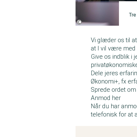
Tre
Fotokredit:
Horisontfotos.dk
Vi glæder os til
at I vil være med t
Give os indblik i
privatøkonomiske
Dele jeres erfar
Økonomi+, fx erf
Sprede ordet om s
Anmod her
Når du har anmod
telefonisk for at