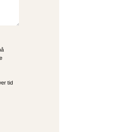
må
e
er tid