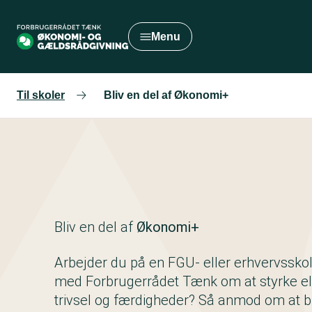
Gå
til
Menu
hovedindhold
Til skoler
Bliv en del af Økonomi+
Bliv en del af
Økonomi+
Arbejder du på en FGU- eller erhvervsskol
med Forbrugerrådet Tænk om at styrke e
trivsel og færdigheder? Så anmod om at bl