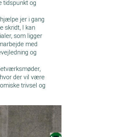
e tidspunkt og
 hjælpe jer i gang
 skridt, I kan
aler, som ligger
 samarbejde med
evejledning og
 netværksmøder,
hvor der vil være
omiske trivsel og