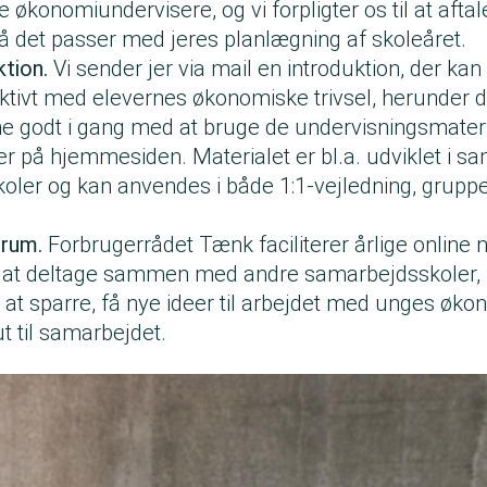
økonomiundervisere, og vi forpligter os til at aftal
 så det passer med jeres planlægning af skoleåret.
ktion.
Vi sender jer via mail en introduktion, der kan
tivt med elevernes økonomiske trivsel, herunder de
e godt i gang med at bruge de undervisningsmateri
 her på hjemmesiden. Materialet er bl.a. udviklet i
oler og kan anvendes i både 1:1-vejledning, grupp
srum.
Forbrugerrådet Tænk faciliterer årlige online
til at deltage sammen med andre samarbejdsskoler, 
at sparre, få nye ideer til arbejdet med unges økon
 til samarbejdet.