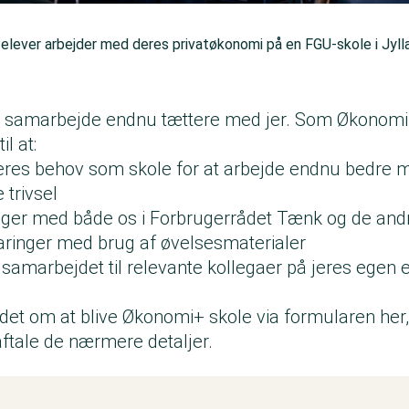
 elever arbejder med deres privatøkonomi på en FGU-skole i Jyll
 at samarbejde endnu tættere med jer. Som Økonomi+
il at:
 jeres behov som skole for at arbejde endnu bedre 
 trivsel
inger med både os i Forbrugerrådet Tænk og de andr
aringer med brug af øvelsesmaterialer
amarbejdet til relevante kollegaer på jeres egen e
et om at blive Økonomi+ skole via formularen her, 
 aftale de nærmere detaljer.