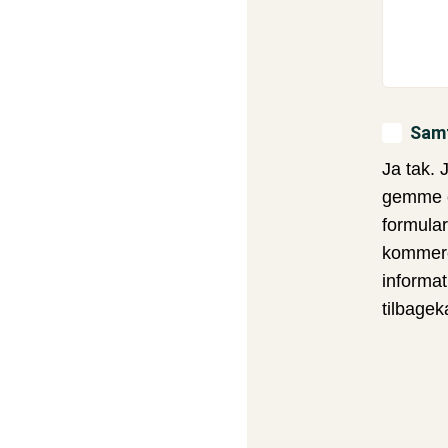
Sam
Ja tak. 
gemme o
formular
kommerci
informat
tilbage