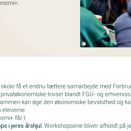
onomi+.
Fotokredit:
Horisontfotos.dk
 skole få et endnu tættere samarbejde med Forbr
 privatøkonomiske trivsel blandt FGU- og erhvervss
sammen kan øge den økonomiske bevidsthed og kic
 eleverne.
omi+ får I:
 i jeres årshjul.
Workshopsene bliver afholdt på je