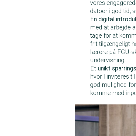
vores engagerede 
datoer i god tid,
En digital introdu
med at arbejde ak
tage for at komm
frit tilgængeligt
lærere på FGU-sk
undervisning.
Et unikt sparring
hvor I inviteres 
god mulighed for 
komme med input