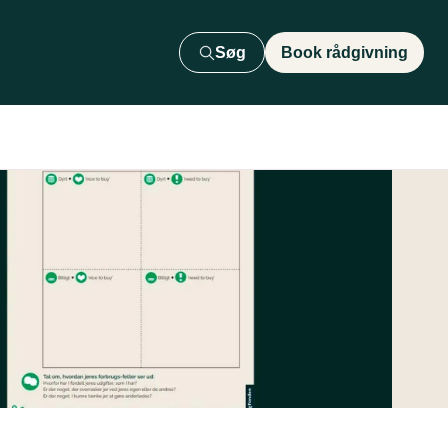
Søg
Book rådgivning