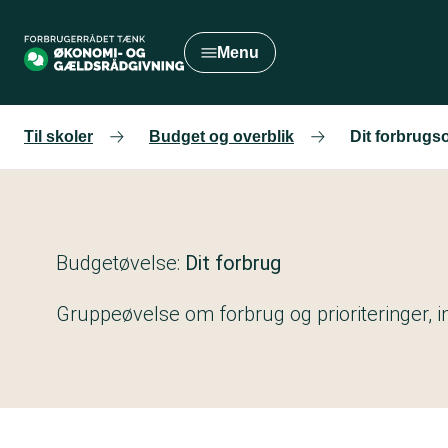
Gå
til
Menu
hovedindhold
Til skoler
Budget og overblik
Dit forbrugs
Budgetøvelse:
Dit forbrug
Gruppeøvelse om forbrug og prioriteringer, in