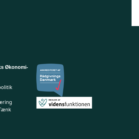
ks Økonomi-
olitik
æring
 Tænk