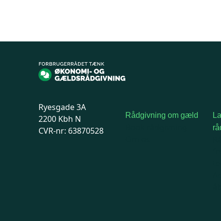
Ryesgade 3A
Rådgivning om gæld
L
2200 Kbh N
Book rådgivning
rå
CVR-nr: 63870528
Om os
Rå
fr
te
Ad
åb