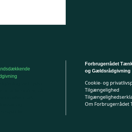
Forbrugerrådet Tæn
andsdækkende
og Gældsrådgivning
dgivning
Cookie- og privatlivsp
dgivning ved fysisk
Tilgængelighed
emmøde, online, på
Tilgængelighedserkl
lefon eller mail.
Om Forbrugerrådet
resser og
ningstider