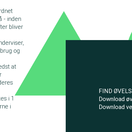
ordnet
å - inden
ter bliver
nderviser,
rbrug og
dst at
r
deres
FIND ØVELS
es i 1
Download øv
rne i
Download vej