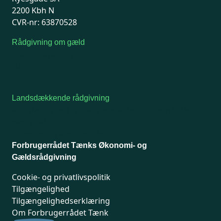
2200 Kbh N
CVR-nr: 63870528
Rådgivning om gæld
Book rådgivning
Om os
Landsdækkende rådgivning
Rådgivning ved fysisk fremmøde, online, på telefon
eller mail.
Adresser og åbningstider
Forbrugerrådet Tænks Økonomi- og
Gældsrådgivning
Cookie- og privatlivspolitik
Tilgængelighed
Tilgængelighedserklæring
Om Forbrugerrådet Tænk