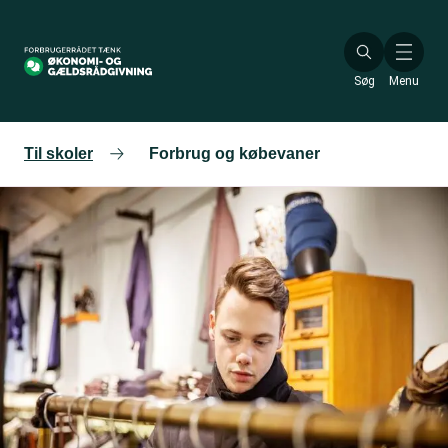
Gå
til
hovedindhold
Søg
Menu
Til skoler
Forbrug og købevaner