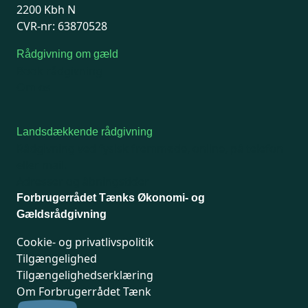
2200 Kbh N
CVR-nr: 63870528
Rådgivning om gæld
Book rådgivning
Om os
Landsdækkende rådgivning
Rådgivning ved fysisk fremmøde, online, på telefon
eller mail.
Adresser og åbningstider
Forbrugerrådet Tænks Økonomi- og
Gældsrådgivning
Cookie- og privatlivspolitik
Tilgængelighed
Tilgængelighedserklæring
Om Forbrugerrådet Tænk