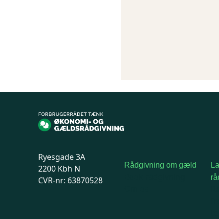
Ryesgade 3A
Rådgivning om gæld
L
2200 Kbh N
Book rådgivning
rå
CVR-nr: 63870528
Om os
Rå
fr
te