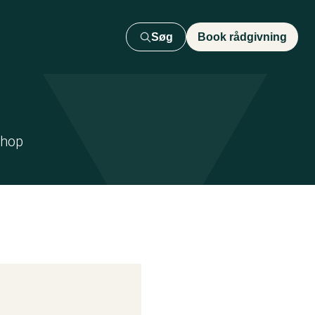
Søg
Book rådgivning
shop