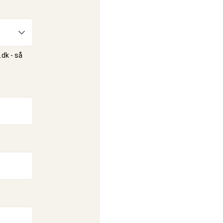
.dk
- så