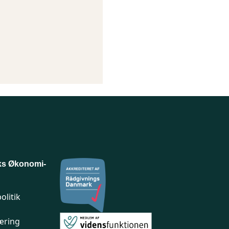
ks Økonomi-
olitik
æring