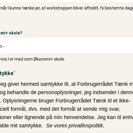
rnår I kunne tænke jer, at workshoppen bliver afholdt, fx bestemte dage
omi+ skole?
 hvis I er med som
Økonomi+ skole.
tykke
Jeg giver hermed samtykke til, at Forbrugerrådet Tænk 
g behandle de personoplysninger, jeg indsender i denn
. Oplysningerne bruger Forbrugerrådet Tænk til et ikke-
elt formål, dvs. med det formål at sende mig svar,
ioner eller lignende på min henvendelse. Jeg kan til enhv
kalde mit samtykke.
Se vores privatlivspolitik.