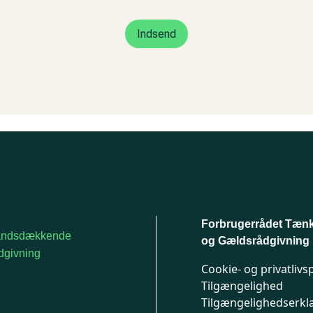
Forbrugerrådet Tæn
andsdækkende
og Gældsrådgivning
dgivning
Cookie- og privatlivsp
dgivning ved fysisk
Tilgængelighed
emmøde, online, på
Tilgængelighedserkl
lefon eller mail.