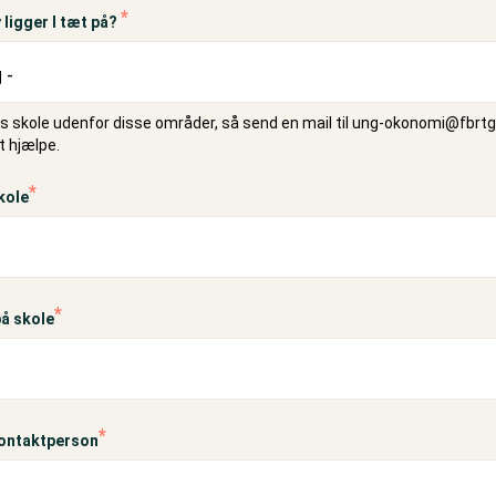
 ligger I tæt på?
es skole udenfor disse områder, så send en mail til
ung-okonomi@fbrtg
at hjælpe.
kole
å skole
kontaktperson