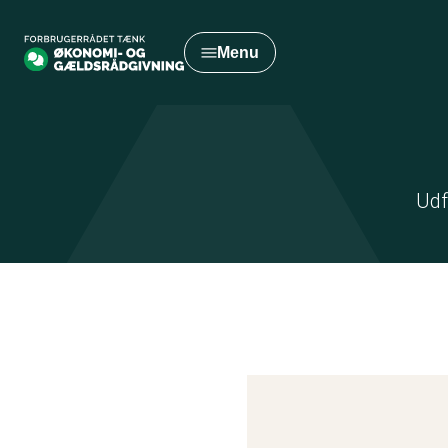
Gå
til
Menu
hovedindhold
Udf