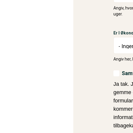
Angiv, hvo
uger.
Er I Økon
Angiv her,
Sam
Ja tak. 
gemme o
formular
kommerci
informat
tilbage