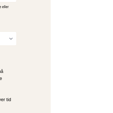
 eller
må
e
er tid