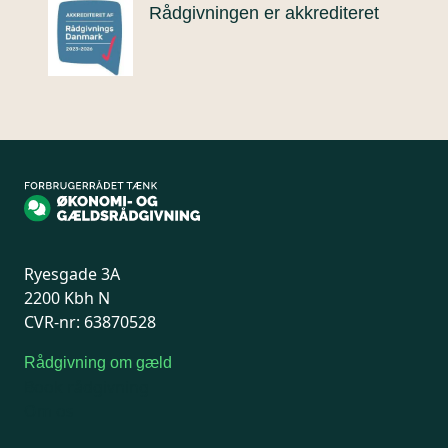
Rådgivningen er akkrediteret
Ryesgade 3A
2200 Kbh N
CVR-nr: 63870528
Rådgivning om gæld
Book rådgivning
Om os