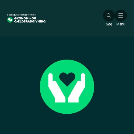
Gå
til
hovedindhold
Søg
Menu